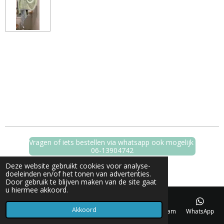
Vragen of iets bestellen via whatsapp ook mogelijk
06-13904742
© 2023 - 2026 Boetiek44
Deze website gebruikt cookies voor analyse-
Powered by
JouwWeb
doeleinden en/of het tonen van advertenties.
Door gebruik te blijven maken van de site gaat
u hiermee akkoord.
Akkoord
E-mailadres
Telefoonnummer
Kaart
Instagram
WhatsApp