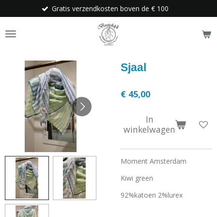
Gratis verzendkosten boven de € 100
Ga
direct
naar
de
hoofdinhoud
Sjaal
€ 45,00
In
winkelwagen
Moment Amsterdam
Kiwi green
92%katoen 2%lurex