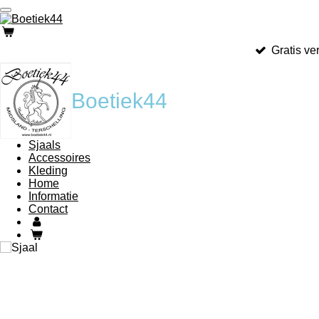
Ga
direct
naar
Gratis v
de
hoofdinhoud
Boetiek44
Sjaals
Accessoires
Kleding
Home
Informatie
Contact