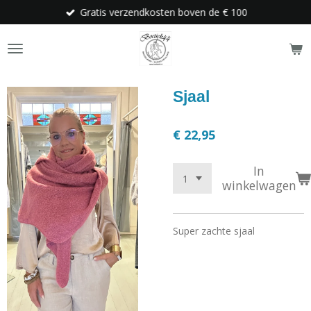
Gratis verzendkosten boven de € 100
Ga
direct
naar
de
hoofdinhoud
Sjaal
€ 22,95
In
winkelwagen
Super zachte sjaal